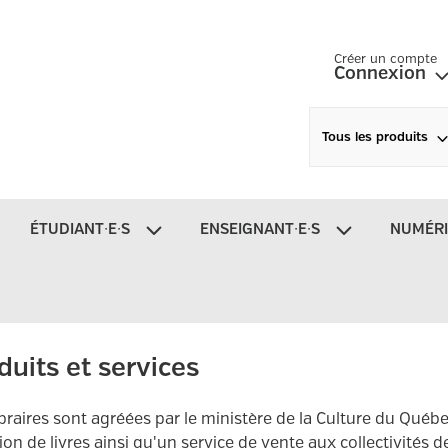
Créer un compte
Connexion
Tous les produits
ÉTUDIANT∙E∙S
ENSEIGNANT∙E∙S
NUMÉR
duits et services
ibraires sont agréées par le ministère de la Culture du Québ
ion de livres ainsi qu'un service de vente aux collectivités d