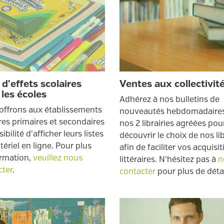
 d'effets scolaires
Ventes aux collectivit
 les écoles
Adhérez à nos bulletins de
offrons aux établissements
nouveautés hebdomadaire
res primaires et secondaires
nos 2 librairies agréées pou
sibilité d'afficher leurs listes
découvrir le choix de nos li
ériel en ligne. Pour plus
afin de faciliter vos acquisi
ormation,
veuillez nous
littéraires. N’hésitez pas à
n
cter
.
contacter
pour plus de détai