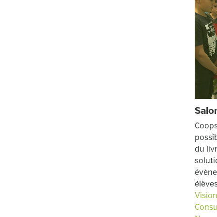
Salon
Coops
possib
du liv
solut
évène
élèves
Vision
Consu