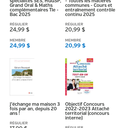
spécialités SES, HGGSP,
- Toutes les matières
Collection
Grand Oral & Maths
communes - Cours et
complémentaires Tle -
entraînement contrôle
(
50916
)
Bac 2025
continu 2025
Classics To Go
(
7707
)
RÉGULIER
RÉGULIER
24,99 $
20,99 $
Folio
(
5082
)
Que sais-je ?
(
4696
)
MEMBRE
MEMBRE
24,99 $
20,99 $
Hors collection
(
3864
)
Afficher plus
Matière académique
A26-RG-36
(
1
)
J’échange ma maison 3
Objectif Concours
fois par an, depuis 20
2022-2023 Attaché
FILTRER
ans !
territorial (concours
interne)
RÉGULIER
RÉGULIER