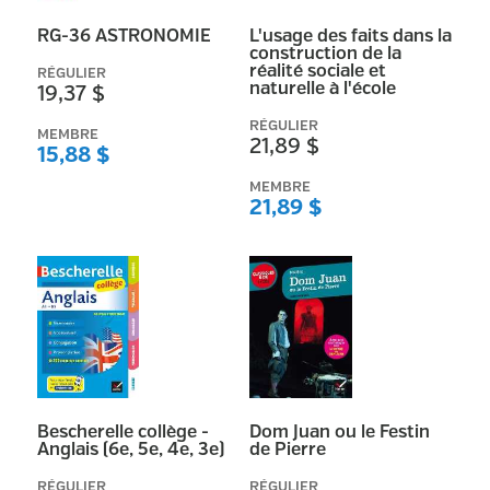
RG-36 ASTRONOMIE
L'usage des faits dans la
construction de la
Afficher plus
réalité sociale et
RÉGULIER
naturelle à l'école
19,37 $
Couleur
(
273
)
RÉGULIER
MEMBRE
21,89 $
15,88 $
(
135
)
MEMBRE
(
133
)
21,89 $
(
116
)
(
105
)
(
95
)
(
74
)
(
65
)
(
63
)
Bescherelle collège -
Dom Juan ou le Festin
Anglais (6e, 5e, 4e, 3e)
de Pierre
(
59
)
RÉGULIER
RÉGULIER