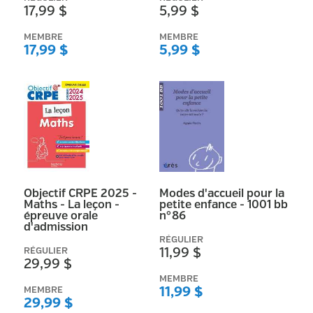
17,99 $
5,99 $
Afficher plus
MEMBRE
MEMBRE
17,99 $
5,99 $
Format
Epub
(
696298
)
PDF
(
399606
)
Papier
(
117016
)
MP3
(
32617
)
Mobi
(
5038
)
Objectif CRPE 2025 -
Modes d'accueil pour la
Origine du produit
Maths - La leçon -
petite enfance - 1001 bb
Autre
(
1080860
)
épreuve orale
n°86
d'admission
RÉGULIER
Taille (vêtement)
RÉGULIER
11,99 $
0.7 mm
(
191
)
29,99 $
MEMBRE
0.5 mm
(
118
)
MEMBRE
11,99 $
29,99 $
LARGE
(
59
)