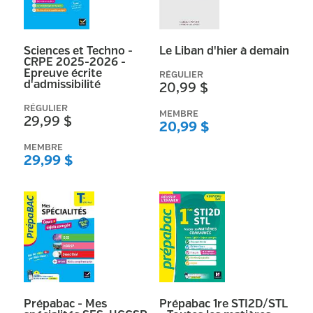
Afficher plus
Prix régulier
Sciences et Techno -
Le Liban d'hier à demain
Moins de 10$
(
281847
)
CRPE 2025-2026 -
Epreuve écrite
RÉGULIER
10$ - 19.99$
(
427573
)
d'admissibilité
20,99 $
20$ - 29.99$
(
177674
)
RÉGULIER
MEMBRE
29,99 $
20,99 $
30$ - 39.99$
(
70625
)
MEMBRE
40$ - 49.99$
(
25862
)
29,99 $
50$ - 59.99$
(
12821
)
60$ - 69.99$
(
7536
)
70$ - 79.99$
(
6641
)
80$ - 89.99$
(
25801
)
90$ - 99.99$
(
4854
)
Plus de 100$
(
129326
)
Prépabac - Mes
Prépabac 1re STI2D/STL