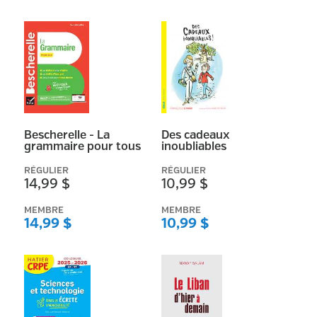
PETIT
(
55
)
MÉDIUM
(
54
)
Afficher plus
Comprend des détails relatifs à l'accessibilité
Bescherelle - La
Des cadeaux
(
126657
)
grammaire pour tous
inoubliables
Manufacturier
RÉGULIER
RÉGULIER
EYROLLES
(
3
)
14,99 $
10,99 $
KARTHALA
(
8
)
MEMBRE
MEMBRE
14,99 $
10,99 $
ECRITS DES FORGES
(
3
)
Stanké
(
6
)
ALEXANDRE STANKÉ (ÉDITIONS)
(
6
)